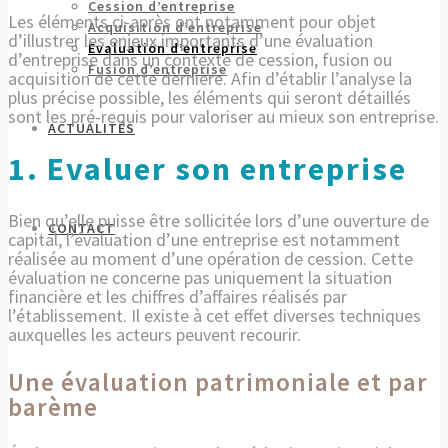
Cession d’entreprise
Les éléments ci-après ont notamment pour objet
Acquisition d’entreprise
d’illustrer les enjeux importants d’une évaluation
Evaluation d’entreprise
d’entreprise dans un contexte de cession, fusion ou
Fusion d’entreprise
acquisition de cette dernière. Afin d’établir l’analyse la
plus précise possible, les éléments qui seront détaillés
sont les pré-requis pour valoriser au mieux son entreprise.
ACTUALITÉS
1. Evaluer son entreprise
Bien qu’elle puisse être sollicitée lors d’une ouverture de
CONTACT
capital, l’évaluation d’une entreprise est notamment
réalisée au moment d’une opération de cession. Cette
évaluation ne concerne pas uniquement la situation
financière et les chiffres d’affaires réalisés par
l’établissement. Il existe à cet effet diverses techniques
auxquelles les acteurs peuvent recourir.
Une évaluation patrimoniale et par
barème