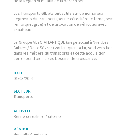
de la Région ALPC afin de la pérenniser.
Les Transports GIL étaient actifs sur de nombreux
segments du transport (benne céréalière, citerne, semi-
remorque, grue) et de la location de véhicules avec
chauffeurs.
Le Groupe VEZO ATLANTIQUE (siège social à Nueil Les
Aubiers/ Deux-Sèvres) voulait quant à lui, se diversifier
dans les métiers du transports et cette acquisition
correspond bien à ses besoins de croissance.
DATE
01/03/2016
SECTEUR
Transports
ACTIVITÉ
Benne céréalière / citerne
RÉGION
Nouvelle Aquitaine