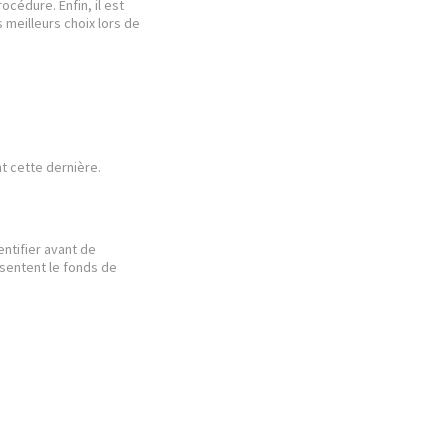
océdure. Enfin, il est
 meilleurs choix lors de
t cette dernière.
ntifier avant de
ésentent le fonds de