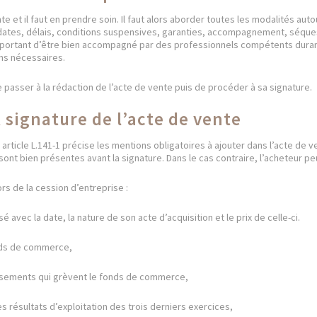
 et il faut en prendre soin. Il faut alors aborder toutes les modalités autou
ates, délais, conditions suspensives, garanties, accompagnement, séques
portant d’être bien accompagné par des professionnels compétents durant
ns nécessaires.
de passer à la rédaction de l’acte de vente puis de procéder à sa signature.
 signature de l’acte de vente
ticle L.141-1 précise les mentions obligatoires à ajouter dans l’acte de vent
ont bien présentes avant la signature. Dans le cas contraire, l’acheteur peu
lors de la cession d’entreprise :
 avec la date, la nature de son acte d’acquisition et le prix de celle-ci.
onds de commerce,
issements qui grèvent le fonds de commerce,
 les résultats d’exploitation des trois derniers exercices,