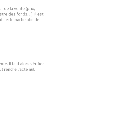
r de la vente (prix,
tre des fonds…). Il est
 cette partie afin de
e. Il faut alors vérifier
t rendre l’acte nul.