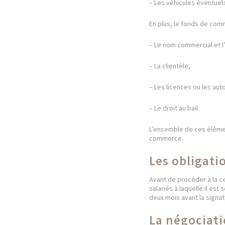
– Les véhicules éventuels
En plus, le fonds de co
– Le nom commercial et l
– La clientèle,
– Les licences ou les aut
– Le droit au bail.
L’ensemble de ces élémen
commerce.
Les obligati
Avant de procéder à la ce
salariés à laquelle il es
deux mois avant la signat
La négociati