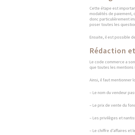
Cette étape est importante
modalités de paiement, d
donc particulièrement im
poser toutes les questio
Ensuite, il est possible 
Rédaction et
Le code commerce a son ar
que toutes les mentions s
Ainsi, il faut mentionner 
– Le nom du vendeur passé
– Le prix de vente du f
– Les privilèges et nant
– Le chiffre d’affaires et