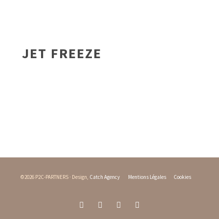
JET FREEZE
©2026 P2C-PARTNERS · Design,
Catch Agency
Mentions Légales
Cookies